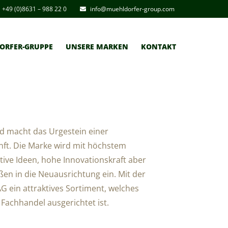
+49 (0)8631 – 988 22 0
info@muehldorfer-group.com
ORFER-GRUPPE
UNSERE MARKEN
KONTAKT
 macht das Urgestein einer
unft. Die Marke wird mit höchstem
tive Ideen, hohe Innovationskraft aber
ßen in die Neuausrichtung ein. Mit der
 ein attraktives Sortiment, welches
achhandel ausgerichtet ist.