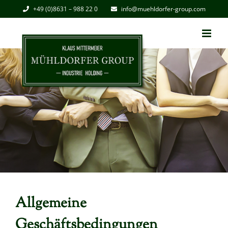
Zum
+49 (0)8631 – 988 22 0
info@muehldorfer-group.com
Inhalt
springen
Allgemeine
Geschäftsbedingungen